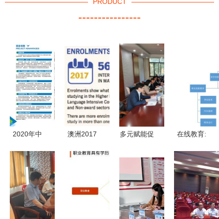
PRODUCT
----------------
2020年中
澳洲2017
多元赋能促
在线教育:
南林业科技
年官方留学
发展——学
职业教育的
大学涉外学
数据分析
校召开非学
风口离我们
院全日制航
中国留学生
历教育培训
还有多远?
空服务职业
仍占大头，
工作推进会
技能培训项
非学历职业