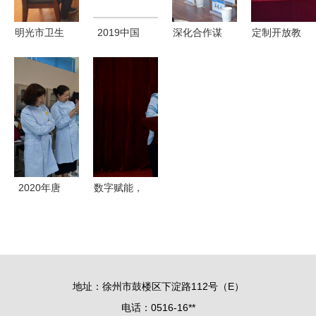
目招生简章
技能培训服
（非学历教
务悄然崛起
明光市卫生
2019中国
深化合作谋
定制开放教
育）
健康委员会
职业发展教
发展 我校
育套餐，助
主任王大虎
育现状与细
继续教育学
力新就业群
一行来我校
分领域研究
院赴黄河水
体成才——
调研非学历
报告 非学
利职业技术
非学历职业
职业技能培
历职业技能
大学交流学
技能培训服
训服务
培训服务
习非学历职
务的实践与
业技能培训
思考
2020年唐
数字赋能，
服务
山市非学历
产教融合
职业技能培
新时代高等
训服务型卫
院校继续教
校推荐与选
育转型升级
地址：徐州市鼓楼区下淀路112号（E）
择指南
路径探索
电话：0516-16**
——记多校