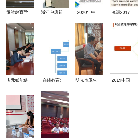
继续教育学
浙江户籍新
2020年中
澳洲2017
院赴广东邮
政诚意十足
南林业科技
年官方留学
电职业技术
全面放宽落
大学涉外学
数据分析
学院调研交
户，可举家
院全日制航
中国留学生
流非学历职
迁移，非学
空服务职业
仍占大头，
业技能培训
历技能提升
技能培训项
非学历职业
服务
同步护航
目招生简章
技能培训服
（非学历教
务悄然崛起
多元赋能促
在线教育:
明光市卫生
2019中国
育）
发展——学
职业教育的
健康委员会
职业发展教
校召开非学
风口离我们
主任王大虎
育现状与细
历教育培训
还有多远?
一行来我校
分领域研究
工作推进会
调研非学历
报告 非学
职业技能培
历职业技能
训服务
培训服务